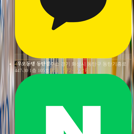
우오동뎅 동탄점
4
주소 경기 화성시 동탄구 동탄기흥로
031-372-3728
447-30 1층 105호