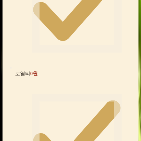
로열티
0원