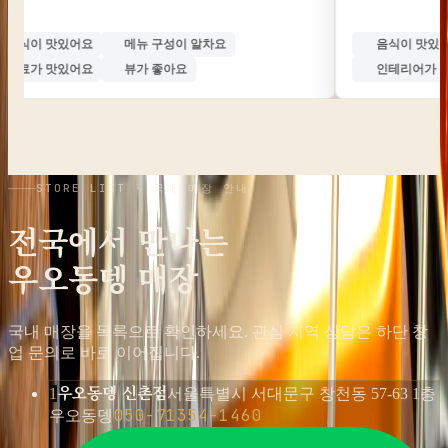
맛있어요
특별한 메뉴가 있어요
음식이 맛있어요
기
가 멋져요
음악이 좋아요
특별한 메뉴가 있어요
STORE LIST · 국내 매장 안내
전국에서 만나는
우오동뎅 매장
국내 매장을 목록으로 확인하세요. 관심 지역 상담은 하단 창
업 문의로 바로 이어집니다.
우오동뎅 신촌점
1
서울특별시 서대문구 창천동 57-63 1층
050-71354-1460
우오동뎅