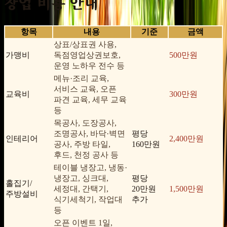
창업 비용 안내
항목
내용
기준
금액
상표/상표권 사용,
가맹비
독점영업상권보호,
500만원
운영 노하우 전수 등
메뉴·조리 교육,
서비스 교육, 오픈
교육비
300만원
파견 교육, 세무 교육
등
목공사, 도장공사,
조명공사, 바닥·벽면
평당
인테리어
2,400만원
공사, 주방 타일,
160만원
후드, 천정 공사 등
테이블 냉장고, 냉동·
냉장고, 싱크대,
평당
홀집기/
세정대, 간택기,
20만원
1,500만원
주방설비
식기세척기, 작업대
추가
등
오픈 이벤트 1일,