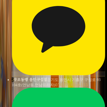
우오동뎅 용인구성점
2
경기도 용인시 기흥구 구성로 93
070-7585-6133
104호(언남동,언남프라자)