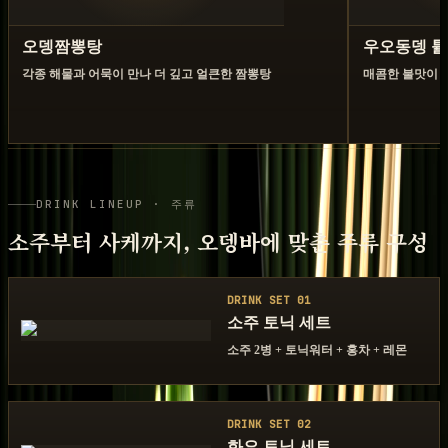
오뎅짬뽕탕
우오동뎅 
각종 해물과 어묵이 만나 더 깊고 얼큰한 짬뽕탕
매콤한 불맛이 
DRINK LINEUP · 주류
소주부터 사케까지, 오뎅바에 맞춘 주류 구성
DRINK SET 01
소주 토닉 세트
소주 2병 + 토닉워터 + 홍차 + 레몬
DRINK SET 02
화요 토닉 세트