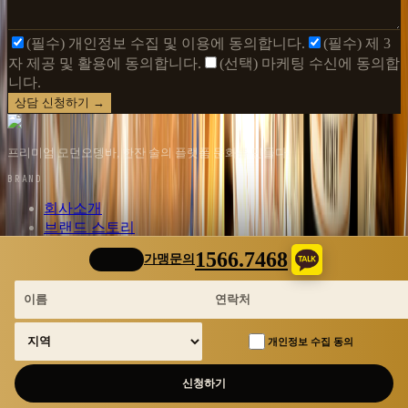
(필수) 개인정보 수집 및 이용에 동의합니다.
(필수) 제 3
자 제공 및 활용에 동의합니다.
(선택) 마케팅 수신에 동의합
니다.
상담 신청하기 →
프리미엄 모던오뎅바, 한잔 술의 플랫폼 문화를 만들다.
BRAND
회사소개
브랜드 스토리
오시는 길
1566.7468
가맹문의
FRANCHISE
가맹 안내
창업 비용
개인정보 수집 동의
창업 문의
SOCIAL
신청하기
Instagram