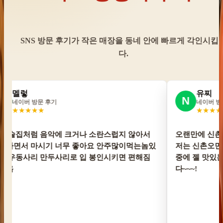
SNS 방문 후기가 작은 매장을 동네 안에 빠르게 각인시킵
다.
choing13
N
 방문 후기
네이버 방문 후기
★★★
★★★★★
신촌왔는데 역시 우오동뎅은 사랑입니다
오뎅이 얘기하는동안 불
면 무조건 오뎅바와요 이 동네 오뎅바
었어요~! 😋 사케조합도
있는듯 양도 딱 좋아요! 싹싹비우고 갑니
별적으로 해주시는 것도
ㅎㅎ 재방문의사 : ⭐️⭐️⭐️