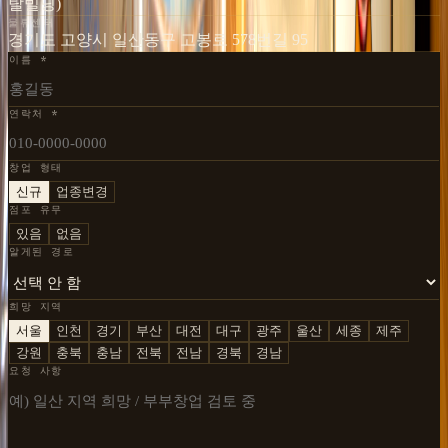
탈빌딩)
물류센터
경기도 고양시 일산동구 고봉로 578번길 95
이름 *
연락처 *
창업 형태
신규
업종변경
점포 유무
있음
없음
알게된 경로
희망 지역
서울
인천
경기
부산
대전
대구
광주
울산
세종
제주
강원
충북
충남
전북
전남
경북
경남
요청 사항