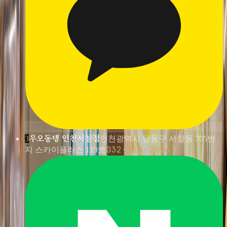
우오동뎅 인천서창점
3
인천광역시 남동구 서창동 705번
032-215-2096
지 스카이플러스 119호