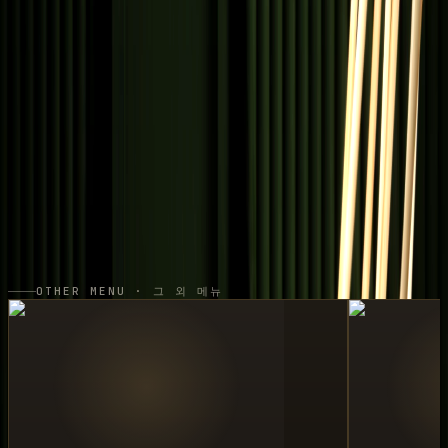
우오동뎅
시그니처
SIGNATURE 01
우오동뎅 세트
특제육수 + 오뎅꼬치 8개 + 유부주머니 1개 +
물만두
SIGNATURE 02
스페셜 세트
오뎅꼬치 4개 + 특제육수 + 메인 안주 택 1 +
감자튀김
OTHER MENU · 그 외 메뉴