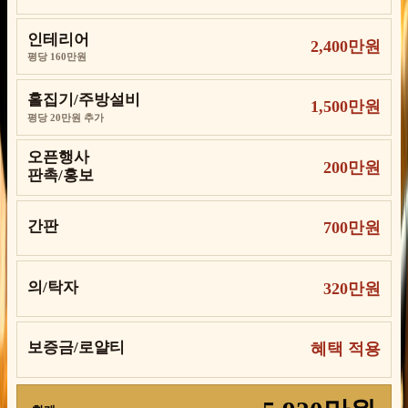
인테리어
2,400만원
평당 160만원
홀집기/주방설비
1,500만원
평당 20만원 추가
오픈행사
200만원
판촉/홍보
간판
700만원
의/탁자
320만원
보증금/로얄티
혜택 적용