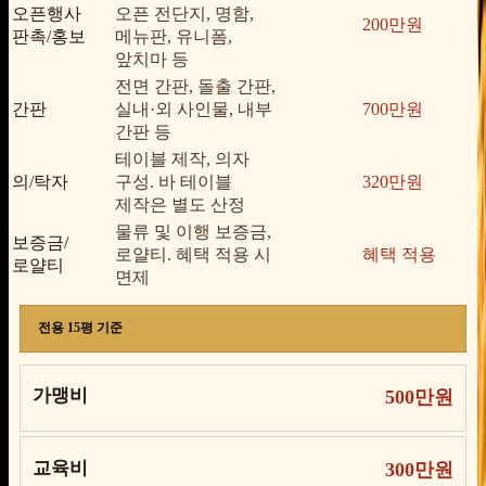
오픈행사
오픈 전단지, 명함,
200만원
판촉/홍보
메뉴판, 유니폼,
앞치마 등
전면 간판, 돌출 간판,
간판
실내·외 사인물, 내부
700만원
간판 등
테이블 제작, 의자
의/탁자
구성. 바 테이블
320만원
제작은 별도 산정
물류 및 이행 보증금,
보증금/
로얄티. 혜택 적용 시
혜택 적용
로얄티
면제
전용 15평 기준
가맹비
500만원
교육비
300만원